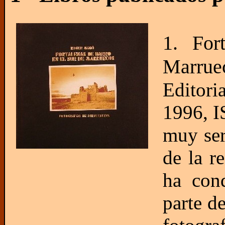
1. For
Marrue
Editor
1996, I
muy ser
de la r
ha con
parte d