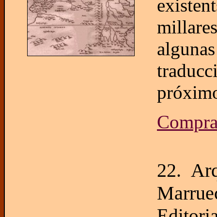
existen
millare
alguna
traducc
próximo
Compr
22. Arq
Marrue
Editori