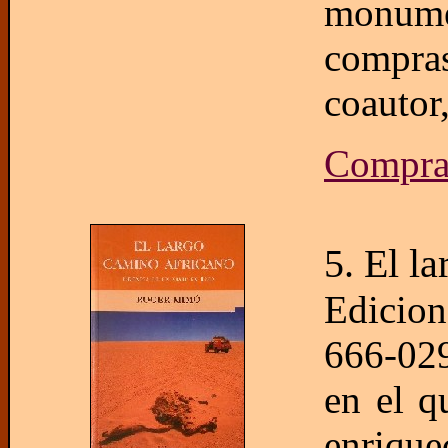
monume
compra
coautor
Compra
5. El l
Edicio
666-029
en el q
enrique