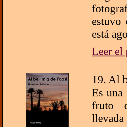
fotogra
estuvo 
está ago
Leer el
19. Al b
Es una 
fruto 
llevada