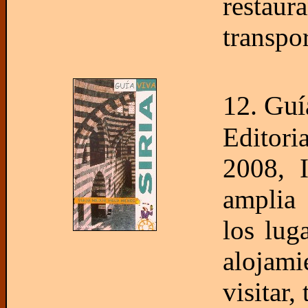
restau
transpor
12. Guí
Editor
2008, 
amplia 
los lug
alojami
visitar,