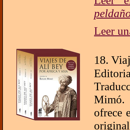
Leer e
peldañ
Leer un
18. Via
Edito
Traducc
Mimó. 
ofrece 
origina