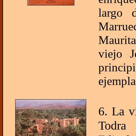
largo 
Marruec
Maurit
viejo J
princ
ejempla
6. La v
Todra