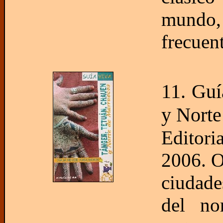
mundo,
frecuen
11. Guí
y Norte
Editor
2006. O
ciudade
del no