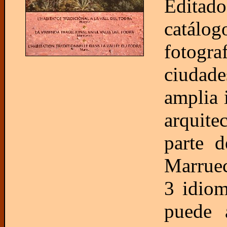
Editad
catálog
fotogra
ciudade
amplia 
arquite
parte d
Marruec
3 idiom
puede a