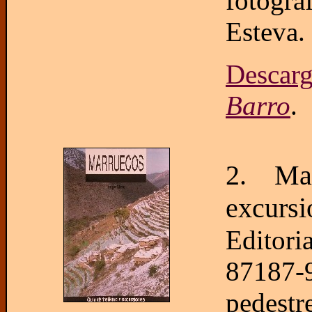
fotogra
Esteva.
Descar
Barro
.
2. Ma
excursi
Editor
87187-
pedestr