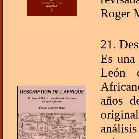
Roger 
21. Des
Es una 
León 
African
años d
origina
anális