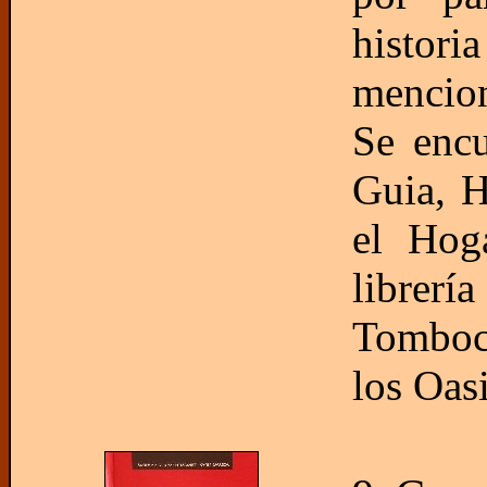
histor
mencion
Se encu
Guia, H
el Hog
librerí
Tomboc
los Oas