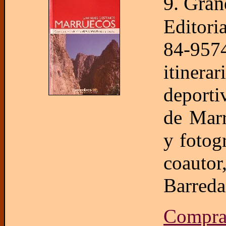
9. Gran
Editor
84-95
itinera
deporti
de Marr
y fotog
coautor
Barreda
Comprar