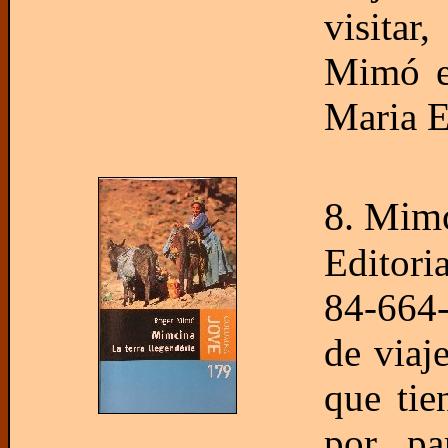
visitar
Mimó es
Maria E
8. Mimc
Editori
84-664-
de viaj
que tie
por pa