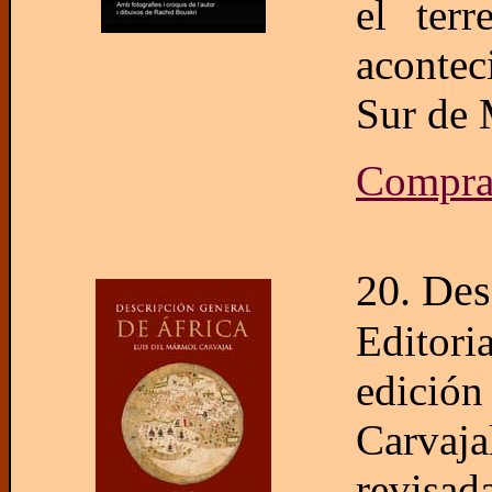
el terr
acontec
Sur de 
Compr
20. Des
Editori
edició
Carvaja
revisad