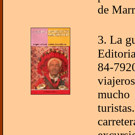
de Marr
3. La g
Editori
84-792
viajero
mucho m
turista
carret
excursi