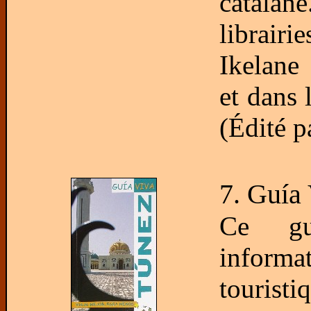
catalane
librair
Ikelane
et dans 
(Édité p
7. Guía
Ce gu
informat
tourist