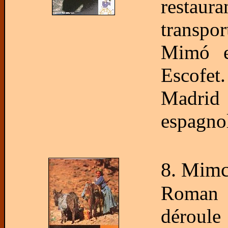
restau
transpor
Mimó e
Escofet
Madrid 
espagnol
8. Mimci
Roman 
déroule 