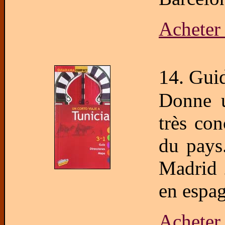
Acheter 
14. Gui
Donne u
très co
du pays
Madrid 
en espag
Acheter