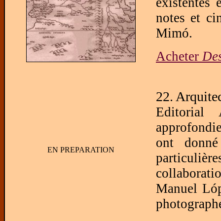
existentes 
notes et ci
Mimó.
Acheter
Des
22. Arquite
Editorial
approfondie
ont donné 
EN PREPARATION
particuliè
collaborati
Manuel Lópe
photograph