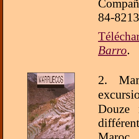
Compañí
84-8213
Télécha
Barro
.
2. Mar
excursi
Douze r
différe
Maroc. 