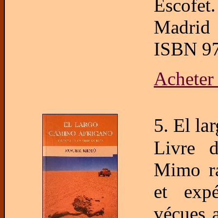
Escofet
Madrid 
ISBN 97
Acheter
5. El la
Livre 
Mimo ra
et expé
vécues 