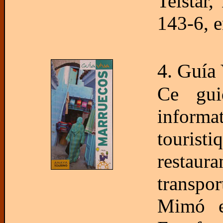
Telstar
143-6, e
4. Guía
Ce gui
informat
touris
restau
transpor
Mimó e