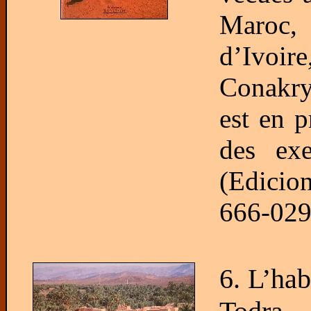
Maroc, 
d’Ivoir
Conakry
est en p
des ex
(Edicio
666-029
6. L’hab