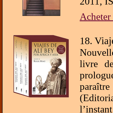
2011, I
Achete
18. Viaj
Nouvell
livre d
prologu
paraître
(Editor
l’insta