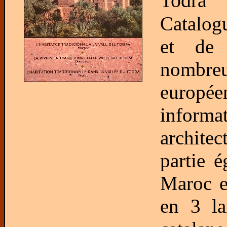
Todra
Catalog
et de 
nombre
europé
informa
architec
partie 
Maroc en
en 3 la