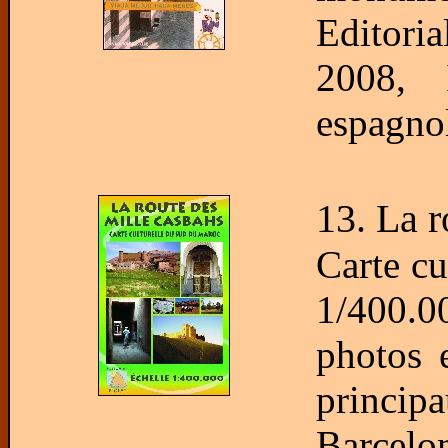
Editori
2008, 
espagnol
13. La r
Carte cu
1/400.
photos e
principau
Barcelon