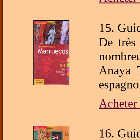
15. Gui
De très
nombreu
Anaya T
espagnol
Acheter
16. Gui