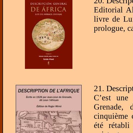
20. Descrip
Editorial A
livre de Lu
prologue, c
21. Descrip
C’est une 
Grenade, d
cinquième c
été rétabli