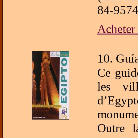
84-9574
Acheter 
10. Guí
Ce guide
les vil
d’Egyp
monument
Outre l