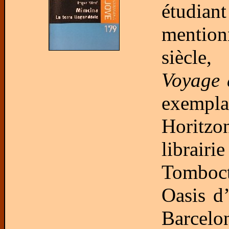
étudian
mention
siècle,
Voyage 
exempl
Horitzo
librair
Tomboct
Oasis d
Barcelo