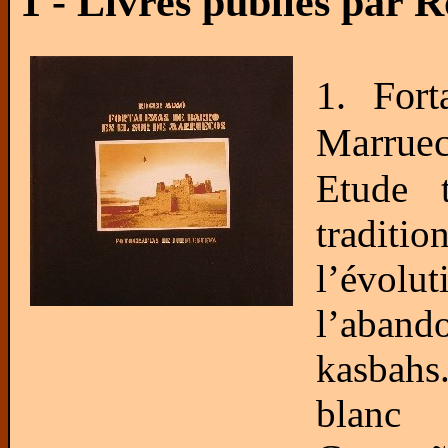
1 - Livres publiés par
1. Fort
Marrue
Etude t
tradit
l’évolu
l’aban
kasbahs
blanc 