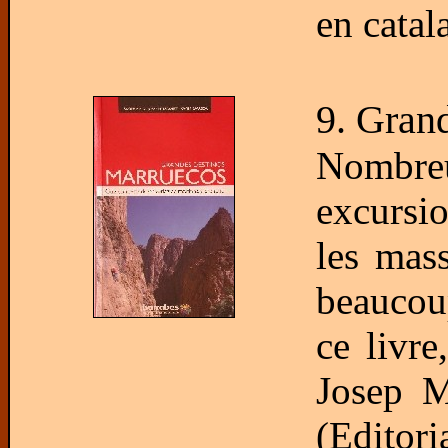
en catal
9. Gran
Nombre
excursio
les mas
beaucou
ce livr
Josep M
(Editor