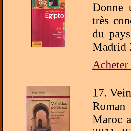
Donne u
très co
du pays
Madrid 
Acheter
17. Vei
Roman b
Maroc a