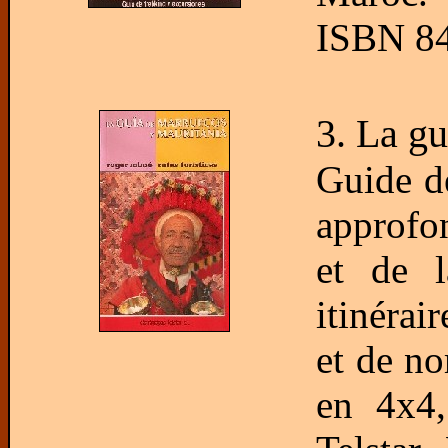
ISBN 84
3. La g
Guide de
approfo
et de l
itinérai
et de no
en 4x4,