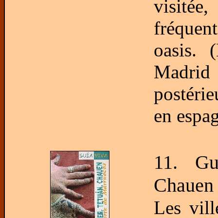
visitée
fréquen
oasis. 
Madrid 
postéri
en espag
11. Gu
Chauen 
Les vill